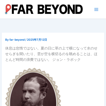
内
容
を
ス
キ
ッ
プ
By
far-beyond
/
2025年7月12日
休息は怠惰ではない。夏の日に草の上で横になって水のせ
せらぎを聞いたり、雲が空を横切るのを眺めることは、ほ
とんど時間の浪費ではない。 ジョン・ラボック