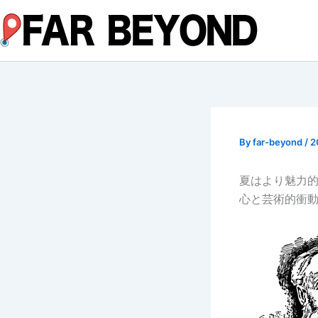
内
容
を
ス
キ
ッ
プ
By
far-beyond
/
2
夏はより魅力
心と芸術的衝動