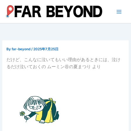
内
容
を
ス
キ
ッ
プ
By
far-beyond
/
2025年7月25日
だけど、こんなに泣いてもいい理由があるときには、泣け
るだけ泣いておくの ムーミン谷の夏まつり より