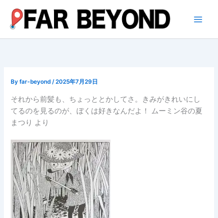
内
容
を
ス
キ
ッ
プ
By
far-beyond
/
2025年7月29日
それから前髪も、ちょっととかしてさ。きみがきれいにし
てるのを見るのが、ぼくは好きなんだよ！ ムーミン谷の夏
まつり より