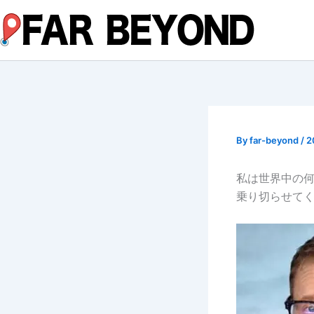
内
容
を
ス
キ
ッ
プ
By
far-beyond
/
2
私は世界中の
乗り切らせてく