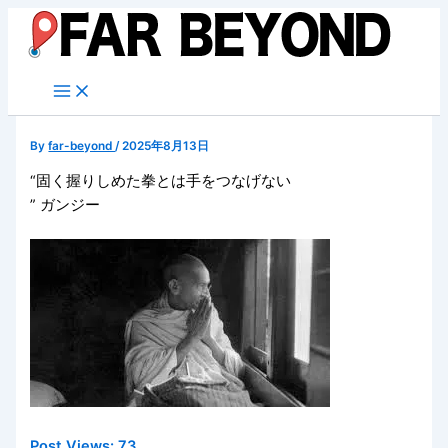
内
容
を
ス
キ
ッ
By
far-beyond
/
2025年8月13日
プ
“固く握りしめた拳とは手をつなげない
” ガンジー
Post Views:
73