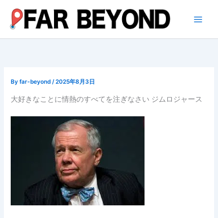
内
容
を
ス
キ
ッ
プ
By
far-beyond
/
2025年8月3日
大好きなことに情熱のすべてを注ぎなさい ジムロジャース