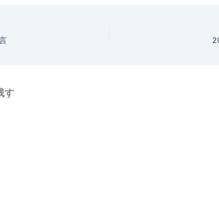
格言
2
残す