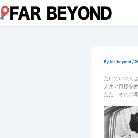
内
容
を
ス
キ
ッ
プ
By
far-beyond
/
2
たいていの人
人生の目標を
ただ、それに