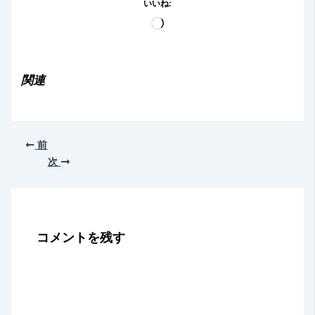
いいね:
読
み
込
み
関連
中…
前
次
コメントを残す