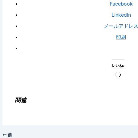
Facebook
LinkedIn
メールアドレ
印刷
いいね:
読
み
込
み
関連
中…
前