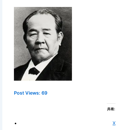
Post Views:
69
共有:
X