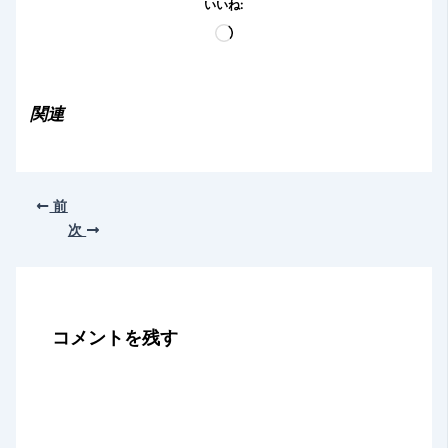
いいね:
読
み
込
み
関連
中…
前
次
コメントを残す