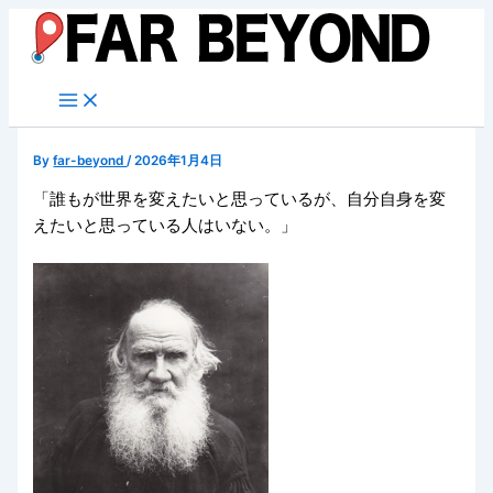
内
容
を
ス
キ
ッ
By
far-beyond
/
2026年1月4日
プ
「誰もが世界を変えたいと思っているが、自分自身を変
えたいと思っている人はいない。」