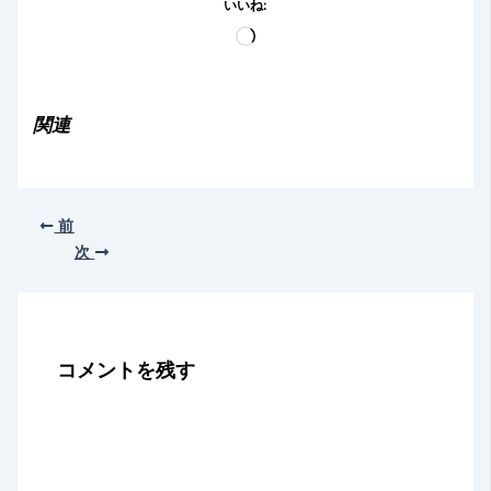
いいね:
読
み
込
み
関連
中…
前
次
コメントを残す