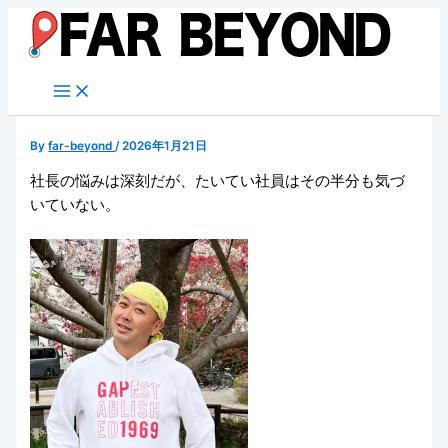
内
容
を
ス
キ
ッ
By
far-beyond
/
2026年1月21日
プ
社長の悩みは深刻だが、たいてい社員はその半分も気づ
いていない。