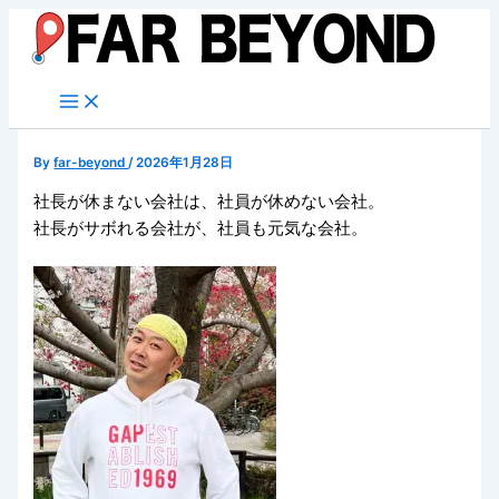
内
容
を
ス
キ
ッ
By
far-beyond
/
2026年1月28日
プ
社長が休まない会社は、社員が休めない会社。
社長がサボれる会社が、社員も元気な会社。