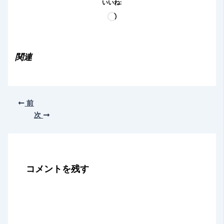
いいね:
読
み
込
み
関連
中…
前
次
コメントを残す