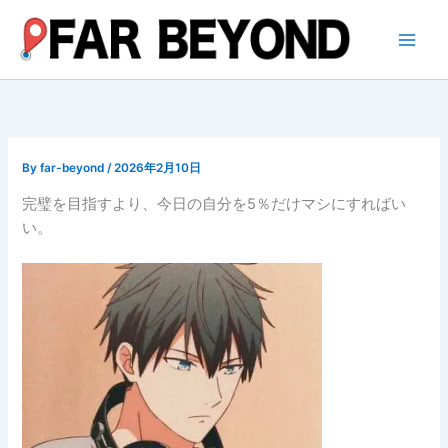
内
容
を
ス
キ
ッ
プ
By
far-beyond
/
2026年2月10日
完璧を目指すより、今日の自分を5％だけマシにすればい
い。