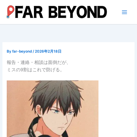
内
容
を
ス
キ
ッ
プ
By
far-beyond
/
2026年2月18日
報告・連絡・相談は面倒だが、
ミスの9割はこれで防げる。