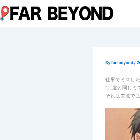
内
容
を
ス
キ
ッ
プ
By
far-beyond
/
2
仕事でミスし
“二度と同じミ
それは失敗で