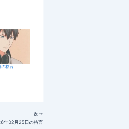
8日の格言
次
26年02月25日の格言