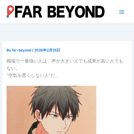
内
容
を
ス
キ
ッ
プ
By
far-beyond
/
2026年2月25日
職場で一番強い人は、声が大きい人でも成果が高い人でも
ない。
“空気を悪くしない人”だ。