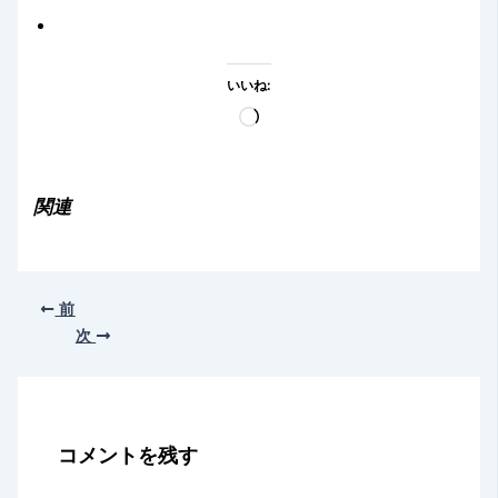
いいね:
読
み
込
み
関連
中…
前
次
コメントを残す