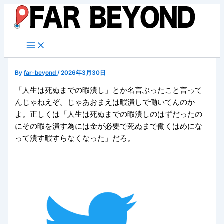
内
容
を
ス
キ
ッ
By
far-beyond
/
2026年3月30日
プ
「人生は死ぬまでの暇潰し」とか名言ぶったこと言って
んじゃねえぞ。じゃあおまえは暇潰しで働いてんのか
よ。正しくは「人生は死ぬまでの暇潰しのはずだったの
にその暇を潰す為には金が必要で死ぬまで働くはめにな
って潰す暇すらなくなった」だろ。