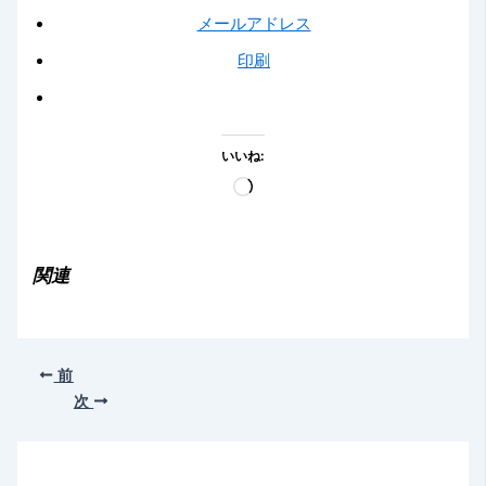
メールアドレス
印刷
いいね:
読
み
込
み
関連
中…
前
次