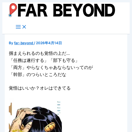
内
容
を
ス
キ
ッ
By
far-beyond
/
2026年4月14日
プ
掴まえられるのも覚悟の上だ…
「任務は遂行する」「部下も守る」
「両方」やらなくちゃあならないってのが
「幹部」のつらいところだな
覚悟はいいか？オレはできてる