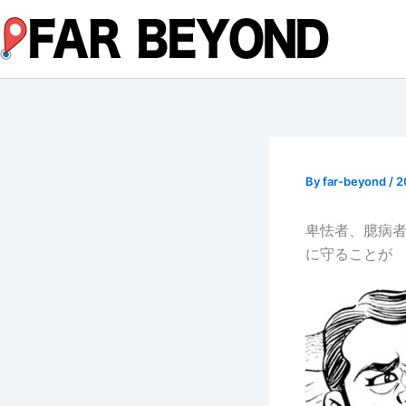
内
容
を
ス
キ
ッ
プ
By
far-beyond
/
2
卑怯者、臆病
に守ることが