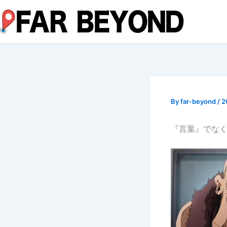
内
容
を
ス
キ
ッ
プ
By
far-beyond
/
2
『言葉』でな