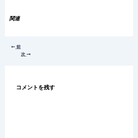
み
込
み
関連
中…
前
次
コメントを残す