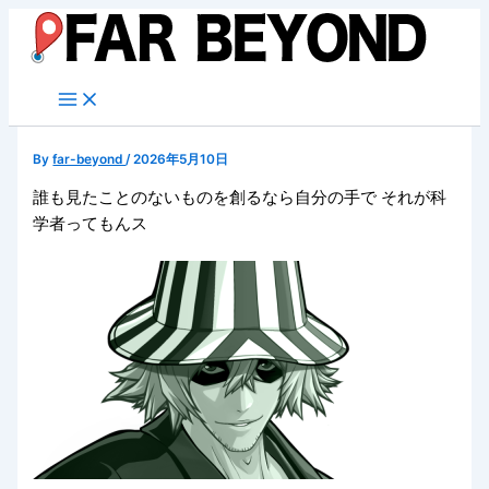
内
容
を
ス
キ
ッ
By
far-beyond
/
2026年5月10日
プ
誰も見たことのないものを創るなら自分の手で それが科
学者ってもんス