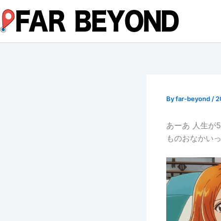
内
容
を
ス
キ
ッ
プ
By
far-beyond
/
2
あーあ 人生が
ものおなかいっ