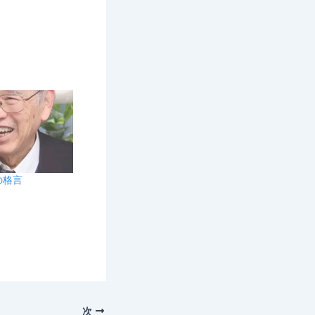
の格言
次