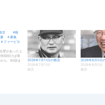
日の格言 #格
急募 ＃募集
 ＃ファービヨ
れる壁があったと
な何回叩けば壊
2026年7月11日の格言
2026年8月5日
から、90回ま
2026年7月11日
2026年8月5日
格言
格言