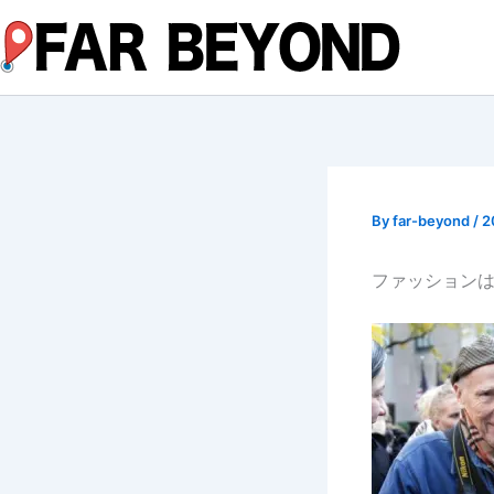
内
容
を
ス
キ
ッ
プ
By
far-beyond
/
2
ファッション