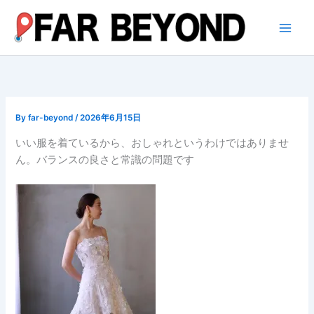
内
容
を
ス
キ
ッ
プ
By
far-beyond
/
2026年6月15日
いい服を着ているから、おしゃれというわけではありませ
ん。バランスの良さと常識の問題です