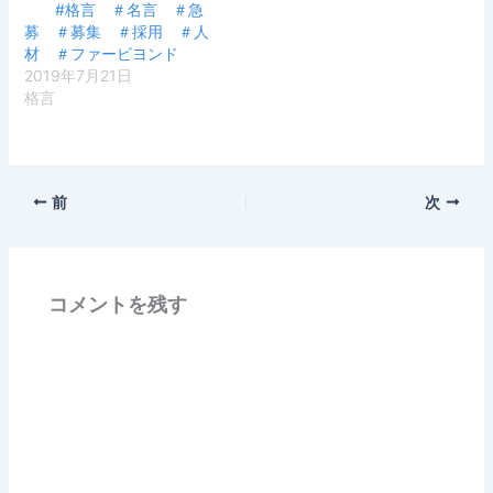
#格言 ＃名言 ＃急
募 ＃募集 ＃採用 ＃人
材 ＃ファービヨンド
2019年7月21日
格言
前
次
コメントを残す