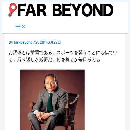
内
容
を
ス
キ
ッ
By
far-beyond
/
2026年6月22日
プ
お洒落とは学習である。スポーツを習うことにも似てい
る。繰り返しが必要だ。何を着るか毎日考える