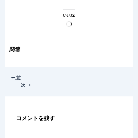
いいね:
読
み
込
み
関連
中…
前
次
コメントを残す