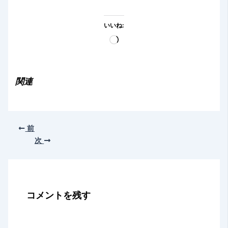
いいね:
読
み
込
み
関連
中…
前
次
コメントを残す