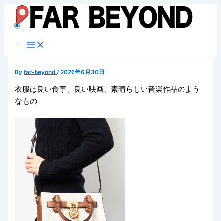
内
容
を
ス
キ
ッ
By
far-beyond
/
2026年6月30日
プ
衣服は良い食事、良い映画、素晴らしい音楽作品のよう
なもの