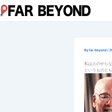
内
容
を
ス
キ
ッ
プ
By
far-beyond
/
2
私は人のやら
というものと