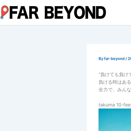
内
容
を
ス
キ
ッ
プ
By
far-beyond
/
2
“負けても負け
負ける時はあ
全力で、みんな
takuma 10-fee